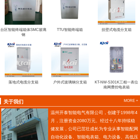
台区智能终端箱体SMC玻璃
TTU智能终端箱
挂壁式电缆分支箱
钢
落地式电缆分支箱
户外式玻璃钢分支箱
KT-NW-S301K三相一表位
南网费控电表箱
MORE +
关于我们
温州开泰智能电气有限公司，创建于1998年4
月，注册资金2080万元。经过十八年持续稳
健发展，公司已茁壮成长为专业从事智能配网
自动化设备、智能电表箱、电力设备、高低压