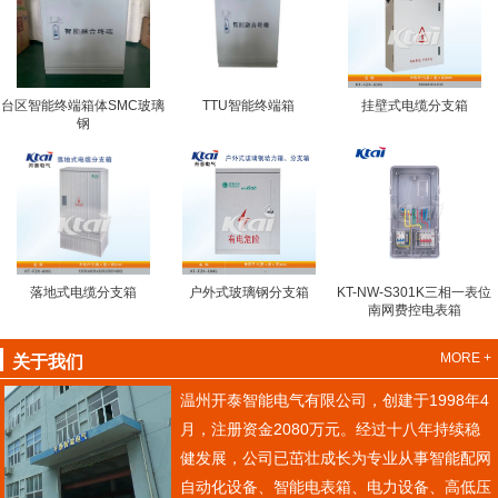
台区智能终端箱体SMC玻璃
TTU智能终端箱
挂壁式电缆分支箱
钢
落地式电缆分支箱
户外式玻璃钢分支箱
KT-NW-S301K三相一表位
南网费控电表箱
MORE +
关于我们
温州开泰智能电气有限公司，创建于1998年4
月，注册资金2080万元。经过十八年持续稳
健发展，公司已茁壮成长为专业从事智能配网
自动化设备、智能电表箱、电力设备、高低压