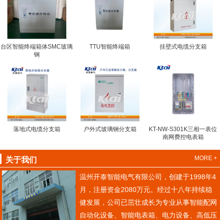
台区智能终端箱体SMC玻璃
TTU智能终端箱
挂壁式电缆分支箱
钢
落地式电缆分支箱
户外式玻璃钢分支箱
KT-NW-S301K三相一表位
南网费控电表箱
MORE +
关于我们
温州开泰智能电气有限公司，创建于1998年4
月，注册资金2080万元。经过十八年持续稳
健发展，公司已茁壮成长为专业从事智能配网
自动化设备、智能电表箱、电力设备、高低压